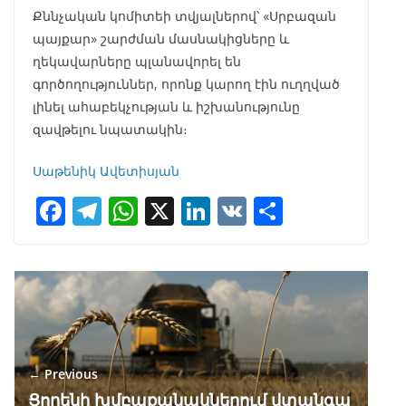
Քննչական կոմիտեի տվյալներով՝ «Սրբազան
պայքար» շարժման մասնակիցները և
ղեկավարները պլանավորել են
գործողություններ, որոնք կարող էին ուղղված
լինել ահաբեկչության և իշխանությունը
զավթելու նպատակին։
Սաթենիկ Ավետիսյան
F
T
W
X
Li
V
S
ac
el
h
n
K
h
e
e
at
k
ar
b
gr
s
e
e
o
a
A
dI
o
m
p
n
← Previous
k
p
Ցորենի խմբաքանակներում վտանգա