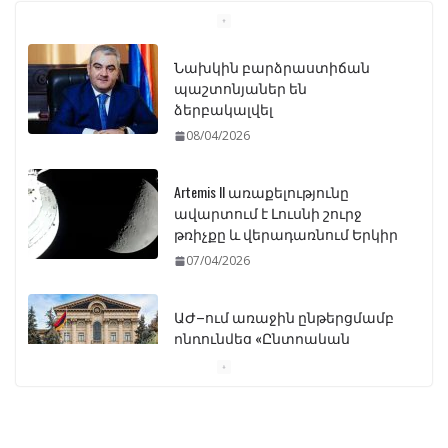
Նախկին բարձրաստիճան
պաշտոնյաներ են
ձերբակալվել
08/04/2026
Artemis II առաքելությունը
ավարտում է Լուսնի շուրջ
թռիչքը և վերադառնում Երկիր
07/04/2026
ԱԺ–ում առաջին ընթերցմամբ
ընդունվեց «Ընտրական
օրենսգրքի» փոփոխության
նախագիծը
07/04/2026