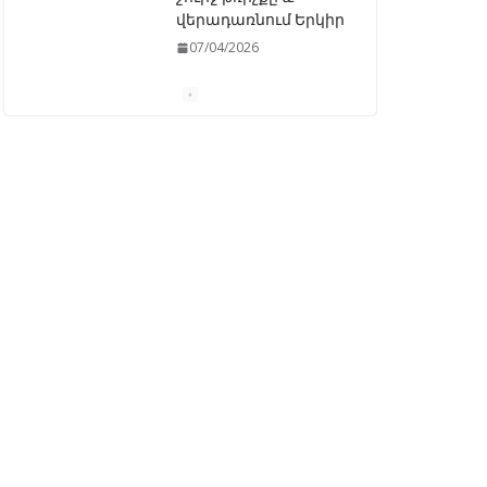
վերադառնում Երկիր
07/04/2026
ԱԺ–ում առաջին
ընթերցմամբ
ընդունվեց
«Ընտրական
օրենսգրքի»
փոփոխության
նախագիծը
07/04/2026
Դատախազությունը
կբողոքարկի
Գարեգին Երկրորդի
նկատմամբ
սահմանափակման
վերացման որոշումը
13/04/2026