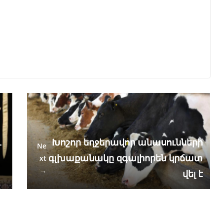
ւ
Խոշոր եղջերավոր անասունների
Ne
գլխաքանակը զգալիորեն կրճատ
xt
→
վել է