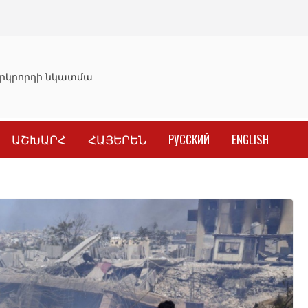
կրորդի նկատմամբ սահմանափակման վերացման որոշումը
ԱՇԽԱՐՀ
ՀԱՅԵՐԵՆ
РУССКИЙ
ENGLISH