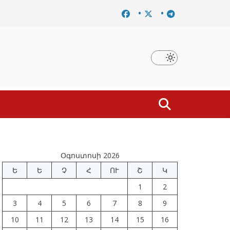
Նախկին բարձրաստիճան պաշտոնյաներ են ձերբակալվե
Օգոստոսի 2026
Ե
Ե
Չ
Հ
ՈՒ
Շ
Կ
1
2
3
4
5
6
7
8
9
10
11
12
13
14
15
16