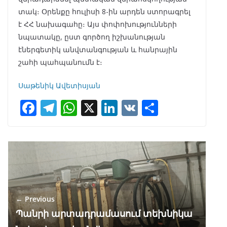
տակ։ Օրենքը հուլիսի 8-ին արդեն ստորագրել
է ՀՀ նախագահը։ Այս փոփոխությունների
նպատակը, ըստ գործող իշխանության
էներգետիկ անվտանգության և հանրային
շահի պահպանումն է։
Սաթենիկ Ավետիսյան
F
T
W
X
Li
V
S
ac
el
h
n
K
h
e
e
at
k
ar
b
gr
s
e
e
o
a
A
dI
o
m
p
n
← Previous
k
p
Պանրի արտադրամասում տեխնիկա