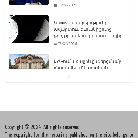
08/04/2026
Artemis II առաքելությունը
ավարտում է Լուսնի շուրջ
թռիչքը և վերադառնում Երկիր
07/04/2026
ԱԺ–ում առաջին ընթերցմամբ
ընդունվեց «Ընտրական
օրենսգրքի» փոփոխության
նախագիծը
07/04/2026
Դատախազությունը
կբողոքարկի Գարեգին
Երկրորդի նկատմամբ
սահմանափակման
Copyright © 2024 All rights reserved.
վերացման որոշումը
The copyright for the materials published on the site belongs to