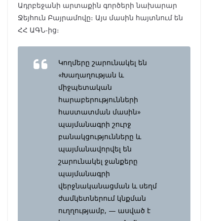
Ադրբեջանի արտաքին գործերի նախարար
Ջեյհուն Բայրամովը։ Այս մասին հայտնում են
ՀՀ ԱԳՆ-ից։
Կողմերը շարունակել են
«Խաղաղության և
միջպետական
հարաբերությունների
հաստատման մասին»
պայմանագրի շուրջ
բանակցությունները և
պայմանավորվել են
շարունակել ջանքերը
պայմանագրի
վերջնականացման և սեղմ
ժամկետներում կնքման
ուղղությամբ, — ասված է