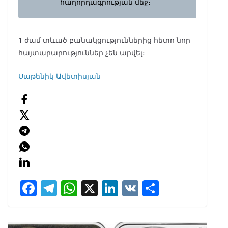
հաղորդագրության մեջ։
1 ժամ տևած բանակցություններից հետո նոր
հայտարարություններ չեն արվել։
Սաթենիկ Ավետիսյան
F
T
W
X
Li
V
S
ac
el
h
n
K
h
e
e
at
k
ar