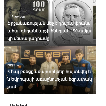
b
gr
s
e
e
o
a
A
dI
← Previous
o
m
p
n
Շրջանառության մեջ է դրվում ֆրանս
k
p
ահայ գեղանկարչի ծննդյան 150-ամյա
կի մետաղադրամը
Next →
5 հայ բռնցքամարտիկներ հայտնվել ե
ն Եվրոպայի առաջնության եզրափակ
չում
Related