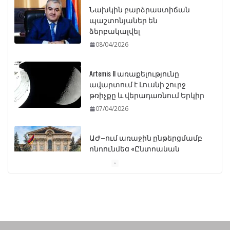
08/04/2026
Artemis II առաքելությունը
ավարտում է Լուսնի շուրջ
թռիչքը և վերադառնում Երկիր
07/04/2026
ԱԺ–ում առաջին ընթերցմամբ
ընդունվեց «Ընտրական
օրենսգրքի» փոփոխության
նախագիծը
07/04/2026
Դատախազությունը
կբողոքարկի Գարեգին
Երկրորդի նկատմամբ
սահմանափակման
վերացման որոշումը
13/04/2026