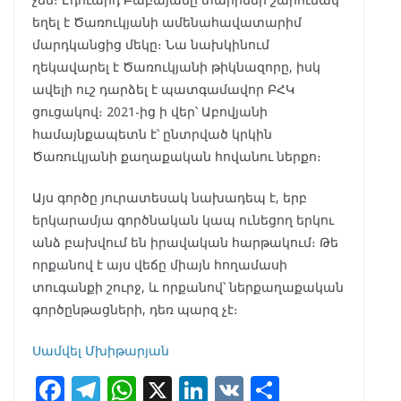
եղել է Ծառուկյանի ամենահավատարիմ
մարդկանցից մեկը։ Նա նախկինում
ղեկավարել է Ծառուկյանի թիկնազորը, իսկ
ավելի ուշ դարձել է պատգամավոր ԲՀԿ
ցուցակով։ 2021-ից ի վեր՝ Աբովյանի
համայնքապետն է՝ ընտրված կրկին
Ծառուկյանի քաղաքական հովանու ներքո։
Այս գործը յուրատեսակ նախադեպ է, երբ
երկարամյա գործնական կապ ունեցող երկու
անձ բախվում են իրավական հարթակում։ Թե
որքանով է այս վեճը միայն հողամասի
տուգանքի շուրջ, և որքանով՝ ներքաղաքական
գործընթացների, դեռ պարզ չէ։
Սամվել Մխիթարյան
F
T
W
X
Li
V
S