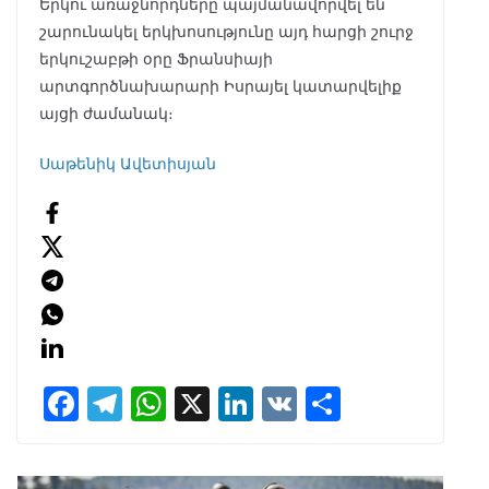
Երկու առաջնորդները պայմանավորվել են
շարունակել երկխոսությունը այդ հարցի շուրջ
երկուշաբթի օրը Ֆրանսիայի
արտգործնախարարի Իսրայել կատարվելիք
այցի ժամանակ։
Սաթենիկ Ավետիսյան
F
T
W
X
Li
V
S
ac
el
h
n
K
h
e
e
at
k
ar