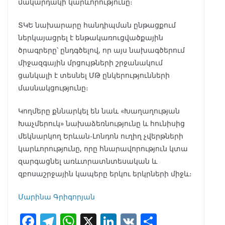
մակարդակի կարևորությունը։
ՏԿԵ նախարարը հանդիպման ընթացքում
ներկայացրել է ենթակառուցվածքային
ծրագրերը՝ ընդգծելով, որ այս նախագծերում
միջազգային մրցույթների շրջանակում
ցանկալի է տեսնել ՄԹ ընկերությունների
մասնակցությունը։
Կողմերը քննարկել են նաև «Խաղաղության
Խաչմերուկ» նախաձեռնությունը և հունիսից
մեկնարկող Երևան-Լոնդոն ուղիղ չվերթների
կարևորությունը, որը հնարավորություն կտա
զարգացնել առևտրատնտեսական և
զբոսաշրջային կապերը երկու երկրների միջև։
Մարինա Գրիգորյան
F
T
W
X
Li
V
S