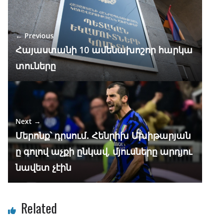
o
a
A
dI
o
m
p
n
← Previous
k
p
Հայաստանի 10 ամենախոշոր հարկա
տուները
Next →
Մերոնք՝ դրսում․ Հենրիխ Մխիթարյան
ը գոլով աչքի ընկավ, մյուսները արդյու
նավետ չէին
Related