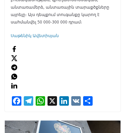
անտառամերձ, անտառային տարաքծքները
այրելը։ Այս դեպքում տուգանքը կարող է
սահմանվել 50 000-300 000 դրամ։
Սաթենիկ Ավետիսյան
F
T
W
X
Li
V
S
ac
el
h
n
K
h
e
e
at
k
ar
b
gr
s
e
e