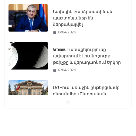
Artemis II առաքելությունը
ավարտում է Լուսնի շուրջ
թռիչքը և վերադառնում Երկիր
07/04/2026
ԱԺ–ում առաջին ընթերցմամբ
ընդունվեց «Ընտրական
օրենսգրքի» փոփոխության
նախագիծը
07/04/2026
Դատախազությունը
կբողոքարկի Գարեգին
Երկրորդի նկատմամբ
սահմանափակման
վերացման որոշումը
13/04/2026