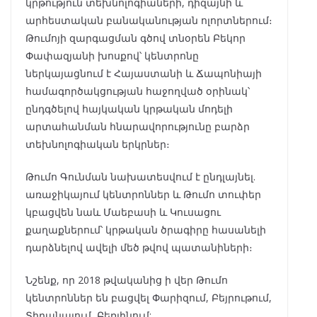
կրթություն տեխնոլոգիաների, դիզայնի և
արհեստական բանականության ոլորտներում։
Թումոյի զարգացման գծով տնօրեն Բեկոր
Փափազյանի խոսքով՝ կենտրոնը
ներկայացնում է Հայաստանի և Ճապոնիայի
համագործակցության հաջողված օրինակ՝
ընդգծելով հայկական կրթական մոդելի
արտահանման հնարավորությունը բարձր
տեխնոլոգիական երկրներ։
Թումո Գունման նախատեսվում է ընդլայնել.
առաջիկայում կենտրոններ և Թումո տուփեր
կբացվեն նաև Մաեբասի և Կուսացու
քաղաքներում՝ կրթական ծրագիրը հասանելի
դարձնելով ավելի մեծ թվով պատանիների։
Նշենք, որ 2018 թվականից ի վեր Թումո
կենտրոններ են բացվել Փարիզում, Բեյրութում,
Տիրանայում, Բեռլինում: