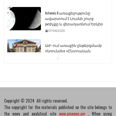
Artemis II առաքելությունը
ավարտում է Լուսնի շուրջ
թռիչքը և վերադառնում Երկիր
07/04/2026
ԱԺ–ում առաջին ընթերցմամբ
ընդունվեց «Ընտրական
օրենսգրքի» փոփոխության
նախագիծը
07/04/2026
Դատախազությունը
կբողոքարկի Գարեգին
Երկրորդի նկատմամբ
սահմանափակման
Copyright © 2024 All rights reserved.
վերացման որոշումը
The copyright for the materials published on the site belongs to
13/04/2026
the news and analytical site
www.amnews.am
. When using