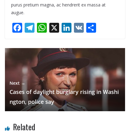
purus pretium magna, ac hendrerit ex massa at
augue.
F
T
W
X
Li
V
S
← Previous
ac
el
h
n
K
h
The challenges for us all in City
e
e
at
k
ar
b
gr
s
e
e
o
a
A
dI
o
m
p
n
Next →
k
p
Cases of daylight burglary rising in Washi
ngton, police say
Related