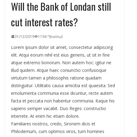
Will the Bank of Londan still
cut interest rates?
31/12/2019
1194 Դիտում
Lorem ipsum dolor sit amet, consectetur adipiscing
elit. Atqui eorum nihil est eius generis, ut sit in fine
atque extrerno bonorum. Non autem hoc: igitur ne
illud quidem. Atque haec coniunctio confusioque
virtutum tamen a philosophis ratione quadam
distinguitur. Utilitatis causa amicitia est quaesita. Sed
emolumenta communia esse dicuntur, recte autem
facta et peccata non habentur communia. Itaque his
sapiens semper vacabit. Duo Reges: constructio
interrete. At enim hic etiam dolore.
Familiares nostros, credo, Sironem dicis et
Philodemum, cum optimos viros, tum homines