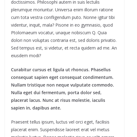
doctissimos. Philosophi autem in suis lectulis
plerumque moriuntur. Universa enim illorum ratione
cum tota vestra confligendum puto. Nonne igitur tibi
videntur, inquit, mala? Pisone in eo gymnasio, quod
Ptolomaeum vocatur, unaque nobiscum Q. Quia
dolori non voluptas contraria est, sed doloris privatio.
Sed tempus est, si videtur, et recta quidem ad me. An
eiusdem modi?
Curabitur cursus et ligula ut rhoncus. Phasellus
consequat sapien eget consequat condimentum.
Nullam tristique non neque vulputate commodo.
Nulla eget dui fermentum, porta dolor sed,
placerat lacus. Nunc at risus molestie, iaculis
sapien in, dapibus ante.
Praesent tellus ipsum, luctus vel orci eget, facilisis
placerat enim. Suspendisse laoreet erat vel metus