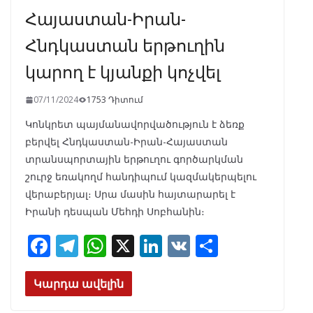
Հայաստան-Իրան-
Հնդկաստան երթուղին
կարող է կյանքի կոչվել
07/11/2024
1753 Դիտում
Կոնկրետ պայմանավորվածություն է ձեռք
բերվել Հնդկաստան-Իրան-Հայաստան
տրանսպորտային երթուղու գործարկման
շուրջ եռակողմ հանդիպում կազմակերպելու
վերաբերյալ։ Սրա մասին հայտարարել է
Իրանի դեսպան Մեհդի Սոբհանին։
F
T
W
X
Li
V
S
ac
el
h
n
K
h
e
e
at
k
ar
Կարդա ավելին
b
gr
s
e
e