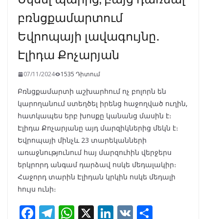
բռնցքամարտում
Եվրոպայի լավագույնը․
Էլիդա Քոչարյան
07/11/2024
1535 Դիտում
Բռնցքամարտի աշխարհում ոչ բոլորն են
կարողանում ստեղծել իրենց հաջողված ուղին,
հատկապես երբ խոսքը կանանց մասին է։
Էլիդա Քոչարյանը այդ մարզիկներից մեկն է։
Եվրոպայի մինչև 23 տարեկանների
առաջնությունում հայ մարզուհին վերջերս
երկրորդ անգամ դարձավ ոսկե մեդալակիր։
Հաջորդ տարին Էլիդան կրկին ոսկե մեդալի
հույս ունի։
F
T
W
X
Li
V
S