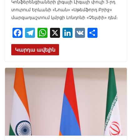
Կոնֆերենցիաների լիգայի Լիգայի փուլի 3-րդ
տուրում Երևանի «Նոան» «Սթեմֆորդ Բրիջ»
մարզադաշտում կմրցի Լոնդոնի «Չելսիի» դեմ։
F
T
W
X
Li
V
S
ac
el
h
n
K
h
e
e
at
k
ar
Կարդա ավելին
b
gr
s
e
e
o
a
A
dI
o
m
p
n
k
p