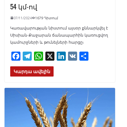
54 կմ-ով
07/11/2024
1679 Դիտում
Կառավարության նիստում այսօր քննարկվել է
Սիսիան-Քաջարան ճանապարհին կառուցվող
կամուրջների և թունելների հարցը։
F
T
W
X
Li
V
S
ac
el
h
n
K
h
e
e
at
k
ar
Կարդա ավելին
b
gr
s
e
e
o
a
A
dI
o
m
p
n
k
p