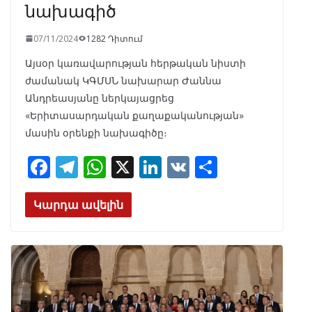
նախագիծ
07/11/2024
1282 Դիտում
Այսօր կառավարության հերթական նիստի
ժամանակ ԿԳՄՍՆ նախարար Ժաննա
Անդրեասյանը ներկայացրեց
«Երիտասարդական քաղաքականության»
մասին օրենքի նախագիծը։
F
T
W
X
Li
V
S
ac
el
h
n
K
h
e
e
at
k
ar
Կարդա ավելին
b
gr
s
e
e
o
a
A
dI
o
m
p
n
k
p