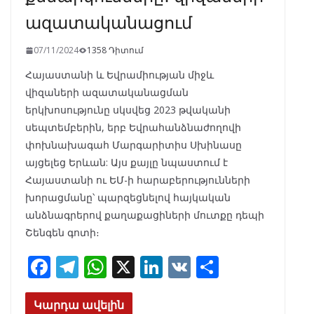
ազատականացում
07/11/2024
1358 Դիտում
Հայաստանի և Եվրամիության միջև
վիզաների ազատականացման
երկխոսությունը սկսվեց 2023 թվականի
սեպտեմբերին, երբ Եվրահանձնաժողովի
փոխնախագահ Մարգարիտիս Սխինասը
այցելեց Երևան: Այս քայլը նպաստում է
Հայաստանի ու ԵՄ-ի հարաբերությունների
խորացմանը՝ պարզեցնելով հայկական
անձնագրերով քաղաքացիների մուտքը դեպի
Շենգեն գոտի։
F
T
W
X
Li
V
S
ac
el
h
n
K
h
e
e
at
k
ar
Կարդա ավելին