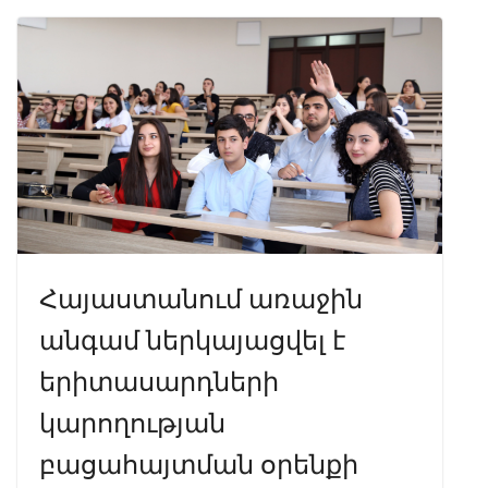
o
a
A
dI
o
m
p
n
k
p
Հայաստանում առաջին
անգամ ներկայացվել է
երիտասարդների
կարողության
բացահայտման օրենքի