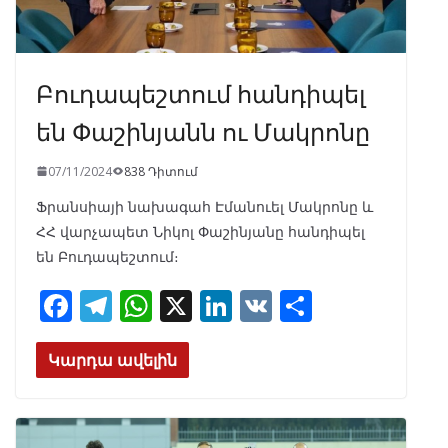
Բուդապեշտում հանդիպել
են Փաշինյանն ու Մակրոնը
07/11/2024
838 Դիտում
Ֆրանսիայի նախագահ Էմանուել Մակրոնը և
ՀՀ վարչապետ Նիկոլ Փաշինյանը հանդիպել
են Բուդապեշտում։
F
T
W
X
Li
V
S
ac
el
h
n
K
h
e
e
at
k
ar
Կարդա ավելին
b
gr
s
e
e
o
a
A
dI