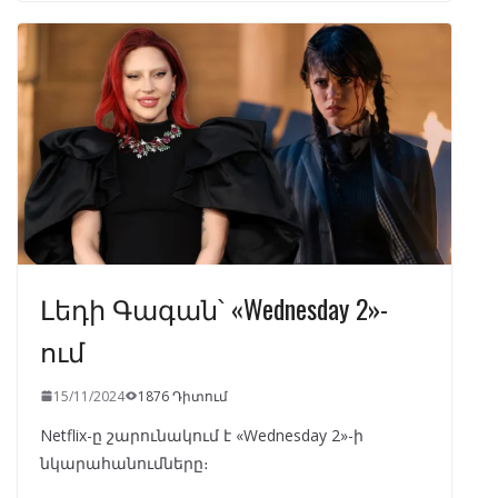
b
gr
s
e
e
o
a
A
dI
o
m
p
n
k
p
Լեդի Գագան՝ «Wednesday 2»-
ում
15/11/2024
1876 Դիտում
Netflix-ը շարունակում է «Wednesday 2»-ի
նկարահանումները։