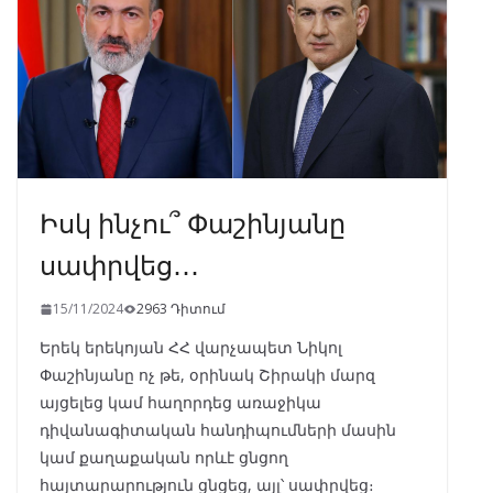
k
p
Իսկ ինչու՞ Փաշինյանը
սափրվեց․․․
15/11/2024
2963 Դիտում
Երեկ երեկոյան ՀՀ վարչապետ Նիկոլ
Փաշինյանը ոչ թե, օրինակ Շիրակի մարզ
այցելեց կամ հաղորդեց առաջիկա
դիվանագիտական հանդիպումների մասին
կամ քաղաքական որևէ ցնցող
հայտարարություն ցնցեց, այլ՝ սափրվեց։