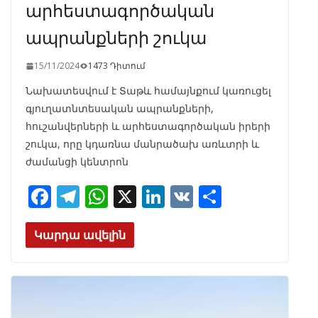
արհեստագործական
ապրանքների շուկա
15/11/2024
1473 Դիտում
Նախատեսվում է Տաթև համայնքում կառուցել
գյուղատնտեսական ապրանքների,
հուշանվերների և արհեստագործական իրերի
շուկա, որը կդառնա մանրածախ առևտրի և
ժամանցի կենտրոն
F
T
W
X
Li
V
S
ac
el
h
n
K
h
e
e
at
k
ar
Կարդա ավելին
b
gr
s
e
e
o
a
A
dI
o
m
p
n