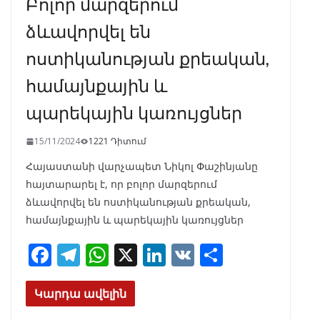
Բոլոր մարզերում
ձևավորվել են
ոստիկանության քրեական,
համայնքային և
պարեկային կառույցներ
15/11/2024
1221 Դիտում
Հայաստանի վարչապետ Նիկոլ Փաշինյանը
հայտարարել է, որ բոլոր մարզերում
ձևավորվել են ոստիկանության քրեական,
համայնքային և պարեկային կառույցներ
F
T
W
X
Li
V
S
ac
el
h
n
K
h
e
e
at
k
ar
Կարդա ավելին