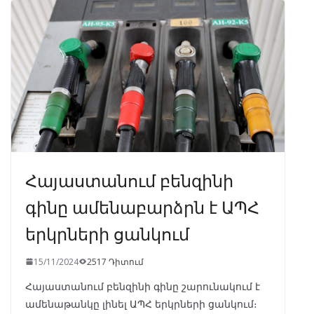
o
a
A
dI
o
m
p
n
k
p
Հայաստանում բենզինի
գինը ամենաբարձրն է ԱՊՀ
երկրների ցանկում
15/11/2024
2517 Դիտում
Հայաստանում բենզինի գինը շարունակում է
ամենաթանկը լինել ԱՊՀ երկրների ցանկում։