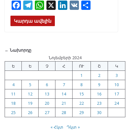
F
T
W
X
Li
V
S
ac
el
h
n
K
h
e
e
at
k
ar
Կարդա ավելին
b
gr
s
e
e
o
a
A
dI
o
m
p
n
← Նախորդը
k
p
Նոյեմբերի 2024
Ե
Ե
Չ
Հ
ՈՒ
Շ
Կ
1
2
3
4
5
6
7
8
9
10
11
12
13
14
15
16
17
18
19
20
21
22
23
24
25
26
27
28
29
30
« Հկտ
Դկտ »