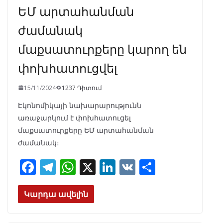
ԵՄ արտահանման
ժամանակ
մաքսատուրքերը կարող են
փոխհատուցվել
15/11/2024
1237 Դիտում
Էկոնոմիկայի նախարարությունն
առաջարկում է փոխհատուցել
մաքսատուրքերը ԵՄ արտահանման
ժամանակ։
F
T
W
X
Li
V
S
ac
el
h
n
K
h
e
e
at
k
ar
Կարդա ավելին
b
gr
s
e
e