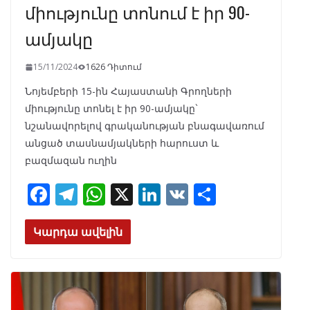
միությունը տոնում է իր 90-
ամյակը
15/11/2024
1626 Դիտում
Նոյեմբերի 15-ին Հայաստանի Գրողների
միությունը տոնել է իր 90-ամյակը`
նշանավորելով գրականության բնագավառում
անցած տասնամյակների հարուստ և
բազմազան ուղին
F
T
W
X
Li
V
S
ac
el
h
n
K
h
e
e
at
k
ar
Կարդա ավելին
b
gr
s
e
e
o
a
A
dI
o
m
p
n