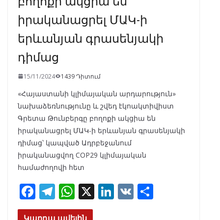
իրականացրել ՄԱԿ-ի
երևանյան գրասենյակի
դիմաց
15/11/2024
1439 Դիտում
«Հայաստանի կլիմայական արդարություն»
նախաձեռնությունը և շվեդ էկոակտիվիստ
Գրետա Թունբերգը բողոքի ակցիա են
իրականացրել ՄԱԿ-ի երևանյան գրասենյակի
դիմաց՝ կապված Ադրբեջանում
իրականացվող COP29 կլիմայական
համաժողովի հետ
F
T
W
X
Li
V
S
ac
el
h
n
K
h
Կարդա ավելին