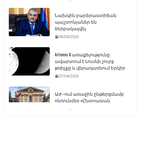
Նախկին բարձրաստիճան
պաշտոնյաներ են
ձերբակալվել
08/04/2026
Artemis II առաքելությունը
ավարտում է Լուսնի շուրջ
թռիչքը և վերադառնում Երկիր
07/04/2026
ԱԺ–ում առաջին ընթերցմամբ
ընդունվեց «Ընտրական
օրենսգրքի» փոփոխության
նախագիծը
07/04/2026
Դատախազությունը