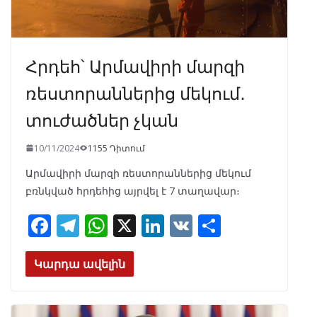
Հրդեհ՝ Արմավիրի մարզի
ռեստորաններից մեկում․
տուժածներ չկան
10/11/2024
1155 Դիտում
Արմավիրի մարզի ռեստորաններից մեկում
բռնկված հրդեհից այրվել է 7 տաղավար։
F
T
W
X
Li
V
S
ac
el
h
n
K
h
e
e
at
k
ar
Կարդա ավելին
b
gr
s
e
e
o
a
A
dI