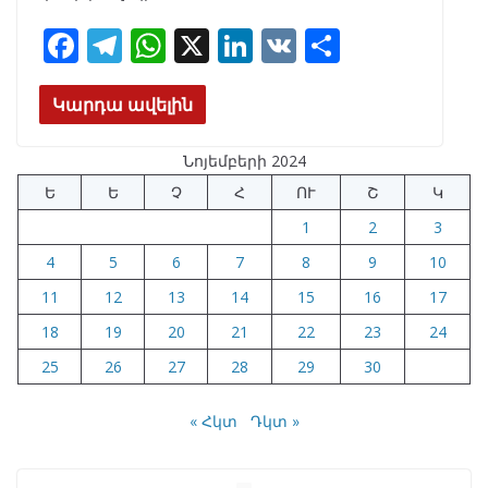
F
T
W
X
Li
V
S
ac
el
h
n
K
h
e
e
at
k
ar
Կարդա ավելին
b
gr
s
e
e
Նոյեմբերի 2024
o
a
A
dI
Ե
Ե
Չ
Հ
ՈՒ
Շ
Կ
o
m
p
n
1
2
3
k
p
4
5
6
7
8
9
10
11
12
13
14
15
16
17
18
19
20
21
22
23
24
25
26
27
28
29
30
« Հկտ
Դկտ »