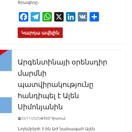
ծրագիրը։
F
T
W
X
Li
V
S
ac
el
h
n
K
h
e
e
at
k
ar
Կարդա ավելին
b
gr
s
e
e
o
a
A
dI
Արգենտինայի օրենսդիր
o
m
p
n
k
p
մարմնի
պատվիրակությունը
հանդիպել է Ալեն
Սիմոնյանին
03/11/2025
550 Դիտում
Նոյեմբերի 3-ին ԱԺ նախագահ Ալեն