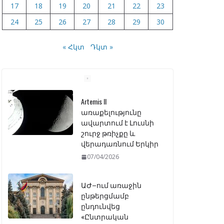
17
18
19
20
21
22
23
24
25
26
27
28
29
30
« Հկտ
Դկտ »
Artemis II
առաքելությունը
ավարտում է Լուսնի
շուրջ թռիչքը և
վերադառնում Երկիր
07/04/2026
ԱԺ–ում առաջին
ընթերցմամբ
ընդունվեց
«Ընտրական