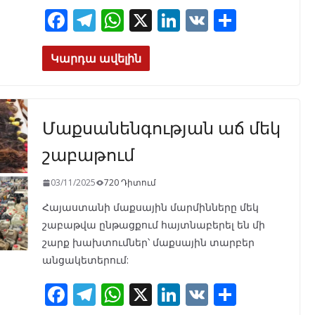
F
T
W
X
Li
V
S
ac
el
h
n
K
h
e
e
at
k
ar
Կարդա ավելին
b
gr
s
e
e
o
a
A
dI
Մաքսանենգության աճ մեկ
o
m
p
n
k
p
շաբաթում
03/11/2025
720 Դիտում
Հայաստանի մաքսային մարմինները մեկ
շաբաթվա ընթացքում հայտնաբերել են մի
շարք խախտումներ՝ մաքսային տարբեր
անցակետերում:
F
T
W
X
Li
V
S