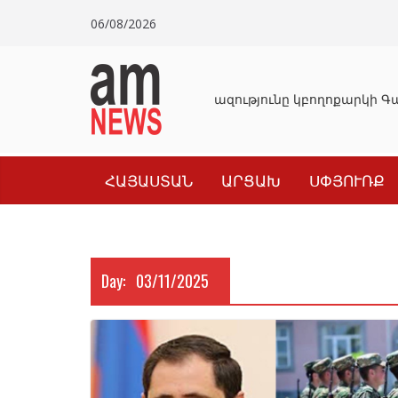
Skip
06/08/2026
to
content
Դատախազությունը կբողոքարկի Գա
ՀԱՅԱՍՏԱՆ
ԱՐՑԱԽ
ՍՓՅՈՒՌՔ
Day:
03/11/2025