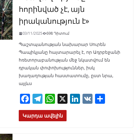
հորինված չէ, այն
իրականություն է»
03/11/2025
698 Դիտում
Պաշտպանության նախարար Սուրեն
Պապիկյանը հայտարարել է, որ Ադրբեջանի
հռետորաբանության մեջ նկատվում են
դրական փոփոխություններ, իսկ
խաղաղության հաստատումը, ըստ նրա,
այլևս
F
T
W
X
Li
V
S
ac
el
h
n
K
h
e
e
at
k
ar
Կարդա ավելին
b
gr
s
e
e
o
a
A
dI