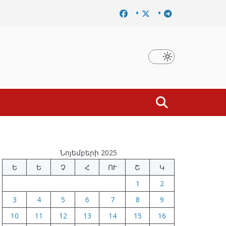
որոշումը
Նախկին բարձրաստիճան պաշտոնյաներ են ձե
Նոյեմբերի 2025
Ե
Ե
Չ
Հ
ՈՒ
Շ
Կ
1
2
3
4
5
6
7
8
9
10
11
12
13
14
15
16