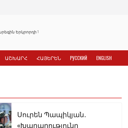
րեգին Երկրորդի նկատմամբ սահմանափակման վերացման 
ԱՇԽԱՐՀ
ՀԱՅԵՐԵՆ
РУССКИЙ
ENGLISH
Սուրեն Պապիկյան․
«Խաղաղությունը