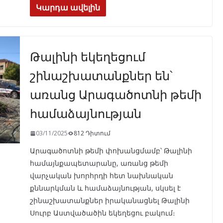
e
e
at
k
ar
Կարդա ավելին
b
gr
s
e
e
o
a
A
dI
Թալինի եկեղեցում
o
m
p
n
k
p
շինաշխատանքներ են՝
առանց Արագածոտնի թեմի
համաձայնության
03/11/2025
812 Դիտում
Արագածոտնի թեմի փոխանցմամբ՝ Թալինի
համայնքապետարանը, առանց թեմի
վարչական խորհրդի հետ նախնական
քննարկման և համաձայնության, սկսել է
շինաշխատանքներ իրականացնել Թալինի
Սուրբ Աստվածածին եկեղեցու բակում։