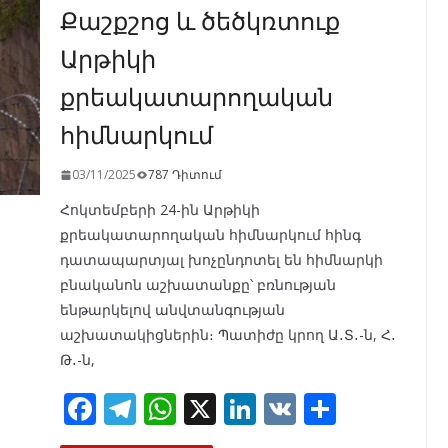
Քաշքշոց և ծեծկռտուք
o
m
p
n
k
p
Արթիկի
քրեակատարողական
հիմնարկում
03/11/2025
787 Դիտում
Հոկտեմբերի 24-ին Արթիկի
քրեակատարողական հիմնարկում հինգ
դատապարտյալ խոչընդոտել են հիմնարկի
բնականոն աշխատանքը՝ բռնության
ենթարկելով անվտանգության
աշխատակիցներին։ Պատիժը կրող Ա․Տ․-ն, Հ․
Թ․-ն,
F
T
W
X
Li
V
S
ac
el
h
n
K
h