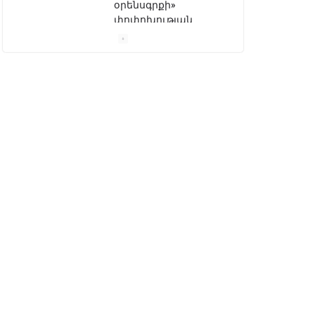
օրենսգրքի»
փոփոխության
նախագիծը
07/04/2026
Դատախազությունը
կբողոքարկի
Գարեգին Երկրորդի
նկատմամբ
սահմանափակման
վերացման որոշումը
13/04/2026
Նախկին
բարձրաստիճան
պաշտոնյաներ են
ձերբակալվել
08/04/2026