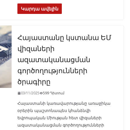
ac
el
h
n
K
h
e
e
at
k
ar
Կարդա ավելին
b
gr
s
e
e
o
a
A
dI
Հայաստանը կստանա ԵՄ
o
m
p
n
k
p
վիզաների
ազատականացման
գործողությունների
ծրագիրը
03/11/2025
599 Դիտում
Հայաստանի կառավարությանը առաջիկա
օրերին պաշտոնապես կհանձնվի
Եվրոպական Միության հետ վիզաների
ազատականացման գործողությունների