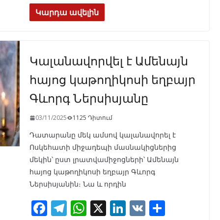
ac
el
h
n
K
h
e
e
at
k
ar
Կարդա ավելին
b
gr
s
e
e
o
a
A
dI
Կալանավորվել է Ամենայն
o
m
p
n
k
p
հայոց կաթողիկոսի եղբայր
Գևորգ Ներսիսյանը
03/11/2025
1125 Դիտում
Դատարանը մեկ ամսով կալանավորել է
Ոսկեհատի միջադեպի մասնակիցներից
մեկին՝ ըստ լրատվամիջոցների՝ Ամենայն
հայոց կաթողիկոսի եղբայր Գևորգ
Ներսիսյանին։ Նա և որդին
F
T
W
X
Li
V
S