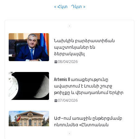
« Հկտ
Դկտ »
Նախկին բարձրաստիճան
պաշտոնյաներ են
ձերբակալվել
08/04/2026
Artemis II առաքելությունը
ավարտում է Լուսնի շուրջ
թռիչքը և վերադառնում Երկիր
07/04/2026
ԱԺ–ում առաջին ընթերցմամբ
ընդունվեց «Ընտրական
օրենսգրքի» փոփոխության
նախագիծը