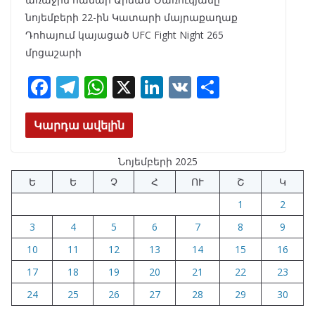
նոյեմբերի 22-ին Կատարի մայրաքաղաք
Դոհայում կայացած UFC Fight Night 265
մրցաշարի
F
T
W
X
Li
V
S
ac
el
h
n
K
h
e
e
at
k
ar
Կարդա ավելին
b
gr
s
e
e
Նոյեմբերի 2025
o
a
A
dI
Ե
Ե
Չ
Հ
ՈՒ
Շ
Կ
o
m
p
n
1
2
k
p
3
4
5
6
7
8
9
10
11
12
13
14
15
16
17
18
19
20
21
22
23
24
25
26
27
28
29
30