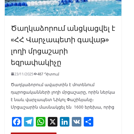
Ծաղկաձորում անցկացվել է
«ՀՀ Վարչապետի գավաթ»
լողի մրցաշարի
եզրափակիչը
23/11/2025
487 Դիտում
Ծաղկաձորում ավարտին է մոտենում
դպրոցականների լողի մրցաշարը, որին ներկա
է նաև վարչապետ Նիկոլ Փաշինյանը։
Մրցաշարին մասնակցել են 1600 երեխա, որից
F
T
W
X
Li
V
S
ac
el
h
n
K
h