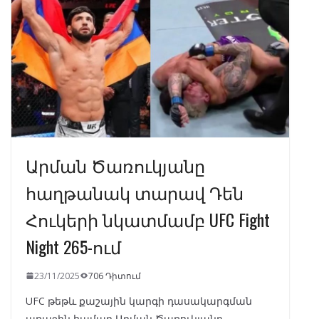
o
m
p
n
k
p
Արման Ծառուկյանը
հաղթանակ տարավ Դեն
Հուկերի նկատմամբ UFC Fight
Night 265-ում
23/11/2025
706 Դիտում
UFC թեթև քաշային կարգի դասակարգման
առաջին համար Արման Ծառուկյանը