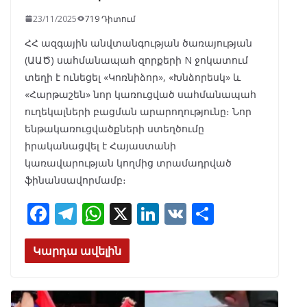
23/11/2025
719 Դիտում
ՀՀ ազգային անվտանգության ծառայության
(ԱԱԾ) սահմանապահ զորքերի N ջոկատում
տեղի է ունեցել «Կոռնիձոր», «Խնձորեսկ» և
«Հարթաշեն» նոր կառուցված սահմանապահ
ուղեկալների բացման արարողությունը։ Նոր
ենթակառուցվածքների ստեղծումը
իրականացվել է Հայաստանի
կառավարության կողմից տրամադրված
ֆինանսավորմամբ։
F
T
W
X
Li
V
S
ac
el
h
n
K
h
e
e
at
k
ar
Կարդա ավելին
b
gr
s
e
e
o
a
A
dI