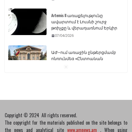
Artemis II առաքելությունը
ավարտում է Լուսնի շուրջ
թռիչքը և վերադառնում Երկիր
07/04/2026
ԱԺ–ում առաջին ընթերցմամբ
ընդունվեց «Ընտրական
օրենսգրքի» փոփոխության
նախագիծը
07/04/2026
Դատախազությունը
կբողոքարկի Գարեգին
Երկրորդի նկատմամբ
սահմանափակման
Copyright © 2024 All rights reserved.
վերացման որոշումը
The copyright for the materials published on the site belongs to
13/04/2026
the news and analytical site
www.amnews.am
. When using