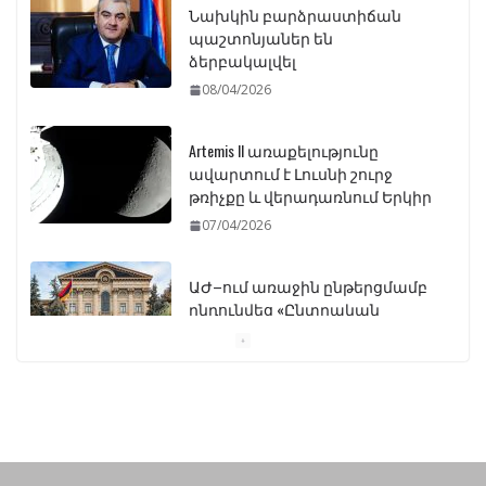
Նախկին բարձրաստիճան
պաշտոնյաներ են
ձերբակալվել
08/04/2026
Artemis II առաքելությունը
ավարտում է Լուսնի շուրջ
թռիչքը և վերադառնում Երկիր
07/04/2026
ԱԺ–ում առաջին ընթերցմամբ
ընդունվեց «Ընտրական
օրենսգրքի» փոփոխության
նախագիծը
07/04/2026
Դատախազությունը
կբողոքարկի Գարեգին