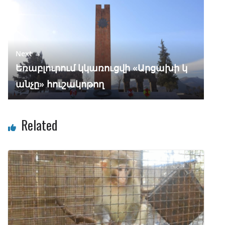
Next →
Եռաբլուրում կկառուցվի «Արցախի կ
անչը» հուշակոթող
Related