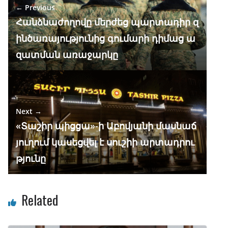
← Previous
o
m
p
n
Հանձնաժողովը մերժեց պարտադիր զ
k
p
ինծառայությունից գումարի դիմաց ա
զատման առաջարկը
Next →
«Տաշիր պիցցա»-ի Աբովյանի մասնաճ
յուղում կասեցվել է սուշիի արտադրու
թյունը
Related