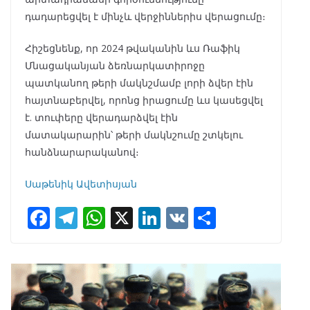
դադարեցվել է մինչև վերջիններիս վերացումը։
Հիշեցնենք, որ 2024 թվականին ևս Ռաֆիկ
Մնացականյան ձեռնարկատիրոջը
պատկանող թերի մակնշմամբ լորի ձվեր էին
հայտնաբերվել, որոնց իրացումը ևս կասեցվել
է. տուփերը վերադարձվել էին
մատակարարին՝ թերի մակնշումը շտկելու
հանձնարարականով։
Սաթենիկ Ավետիսյան
F
T
W
X
Li
V
S
ac
el
h
n
K
h
e
e
at
k
ar
b
gr
s
e
e
o
a
A
dI