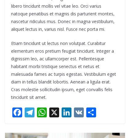
libero tincidunt mollis vel vitae leo. Orci varius
natoque penatibus et magnis dis parturient montes,
nascetur ridiculus mus. Donec in magna vestibulum,
aliquet lectus in, varius nisl. Fusce nec porta mi.
Etiam tincidunt ut lectus non volutpat. Curabitur
elementum eros pretium feugiat tincidunt. Integer a
dignissim leo, ac ullamcorper est. Pellentesque
habitant morbi tristique senectus et netus et
malesuada fames ac turpis egestas. Vestibulum eget
diam in tellus blandit lobortis. Aenean a ligula erat.
Cras molestie sollicitudin ipsum, eget convallis felis
tincidunt sit amet.
F
T
W
X
Li
V
S
ac
el
h
n
K
h
e
e
at
k
ar