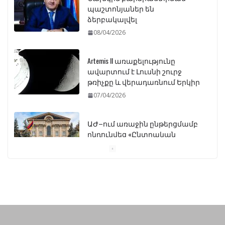
ձերբակալվել
08/04/2026
Artemis II առաքելությունը
ավարտում է Լուսնի շուրջ
թռիչքը և վերադառնում Երկիր
07/04/2026
ԱԺ–ում առաջին ընթերցմամբ
ընդունվեց «Ընտրական
օրենսգրքի» փոփոխության
նախագիծը
07/04/2026
Դատախազությունը
կբողոքարկի Գարեգին
Երկրորդի նկատմամբ
սահմանափակման