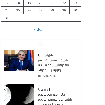
17
18
19
20
21
22
23
24
25
26
27
28
29
30
31
« Ապր
Artemis II
առաքելությունը
ավարտում է Լուսնի
շուրջ թռիչքը և
վերադառնում Երկիր
07/04/2026
ԱԺ–ում առաջին
ընթերցմամբ
ընդունվեց