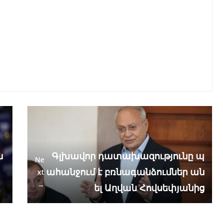
ա
Գլխավոր դատախազությունը պ
Ne
ահանջում է բռնագանձումներ ան
xt
→
ել Աղվան Հովսեփյանից