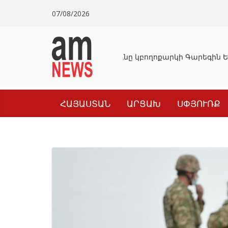
Skip
07/08/2026
to
content
Դատախազությունը կբողոքարկի Գարեգին Եր
ՀԱՅԱՍՏԱՆ
ԱՐՑԱԽ
ՍՓՅՈՒՌՔ