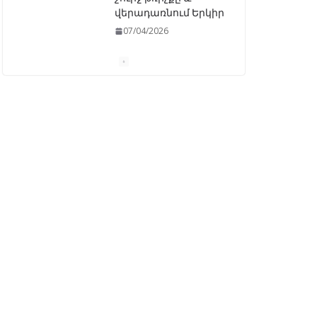
«Ընտրական
օրենսգրքի»
փոփոխության
նախագիծը
07/04/2026
Դատախազությունը
կբողոքարկի
Գարեգին Երկրորդի
նկատմամբ
սահմանափակման
վերացման որոշումը
13/04/2026
Նախկին
բարձրաստիճան
պաշտոնյաներ են
ձերբակալվել
08/04/2026