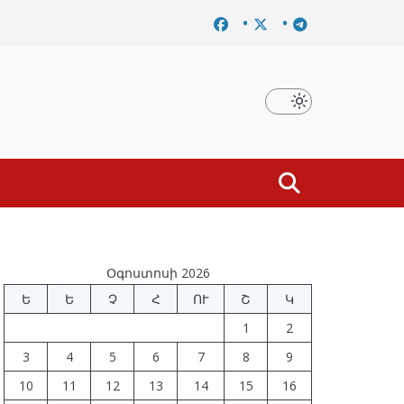
Նախկին բարձրաստիճան պաշտոնյաներ են ձերբակալվե
Օգոստոսի 2026
Ե
Ե
Չ
Հ
ՈՒ
Շ
Կ
1
2
3
4
5
6
7
8
9
10
11
12
13
14
15
16