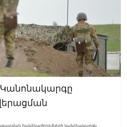
 Կանոնակարգը
ավերացման
ազատման հանձնաժողովների կանոնակարգն