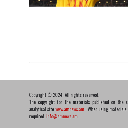
Copyright © 2024 All rights reserved.
The copyright for the materials published on the 
analytical site
www.amnews.am
. When using materials in
required.
info@amnews.am