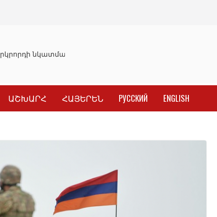
կրորդի նկատմամբ սահմանափակման վերացման որոշումը
ԱՇԽԱՐՀ
ՀԱՅԵՐԵՆ
РУССКИЙ
ENGLISH