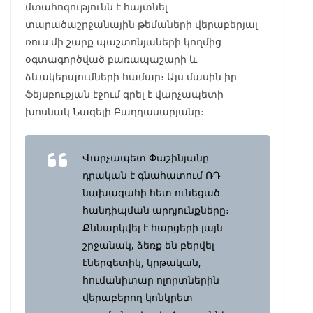
մտահոգությունն է հայտնել
տարածաշրջանային թեմաների վերաբերյալ
ռուս մի շարք պաշտոնյաների կողմից
օգտագործված բառապաշարի և
ձևակերպումների համար։ Այս մասին իր
ֆեյսբուքյան էջում գրել է վարչապետի
խոսնակ Նազելի Բաղդասարյանը։
Վարչապետ Փաշինյանը
դրական է գնահատում ՌԴ
նախագահի հետ ունեցած
հանդիպման արդյունքները։
Քննարկվել է հարցերի լայն
շրջանակ, ձեռք են բերվել
էներգետիկ, կրթական,
հումանիտար ոլորտներին
վերաբերող կոնկրետ