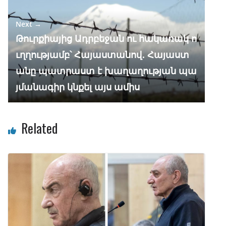
Next →
Թուրքիայից Ադրբեջան ու հակառակ ո
ւղղությամբ՝ Հայաստանով․ Հայաստ
անը պատրաստ է խաղաղության պա
յմանագիր կնքել այս ամիս
Related