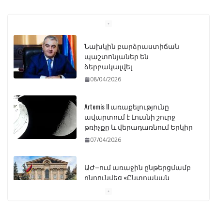
Նախկին բարձրաստիճան
պաշտոնյաներ են
ձերբակալվել
08/04/2026
Artemis II առաքելությունը
ավարտում է Լուսնի շուրջ
թռիչքը և վերադառնում Երկիր
07/04/2026
ԱԺ–ում առաջին ընթերցմամբ
ընդունվեց «Ընտրական
օրենսգրքի» փոփոխության
նախագիծը
07/04/2026