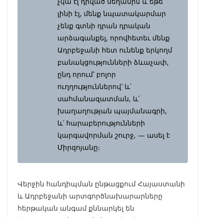
չկա էլ դրված սեղանին և եթե
լինի էլ, մենք նպատակարմար
չենք գտնի դրան դրական
արձագանքել, որովհետեւ մենք
Ադրբեջանի հետ ունենք երկողմ
բանակցությունների ձևաչափ,
ընդ որում՝ բոլոր
ուղղություններով՝ և՛
սահմանազատման, և՛
խաղաղության պայմանագրի,
և՛ հարաբերությունների
կարգավորման շուրջ, — ասել է
Միրզոյանը։
Վերջին հանդիպման ընթացքում Հայաստանի
և Ադրբեջանի արտգործնախարարները
հերթական անգամ քննարկել են