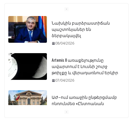
Նախկին բարձրաստիճան
պաշտոնյաներ են
ձերբակալվել
08/04/2026
Artemis II առաքելությունը
ավարտում է Լուսնի շուրջ
թռիչքը և վերադառնում Երկիր
07/04/2026
ԱԺ–ում առաջին ընթերցմամբ
ընդունվեց «Ընտրական
օրենսգրքի» փոփոխության
նախագիծը
07/04/2026