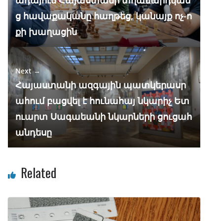
k
p
ց հավաքականը հաղթեց, կանայք ոչ-ո
քի խաղացին
Next →
Հայաստանի ազգային պատկերասր
ահում բացվել է հունահայ նկարիչ Ետ
ուարտ Սագաեանի նկարների ցուցահ
անդեսը
Related