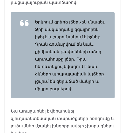
բացակայության պատճառով։
Երկրում գրեթե լճեր չեն մնացել։
Ջրի մակարդակը զգալիորեն
իջել է և շարունակում է իջնել։
Դրան գումարվում են նաև
քիմիական թափոնների աճող
արտահոսքը լճեր։ Դրա
հետևանքով նվազում է նաև
ձկների պոպուլյացիան և լճերը
լցվում են գերաճած մակրո և
միկրո բույսերով։
Նա առաջարկել է վերահսկել
գյուղատնտեսական տարածքների ոռոգումը և
լուծումներ մշակել խնդիրը ավելի չխորացնելու