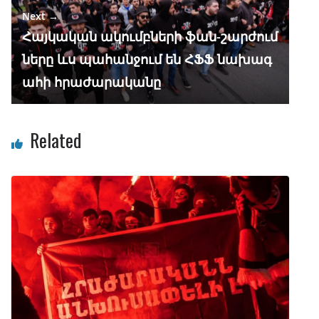
Next →
Հայկական ակումբների ֆան-շարժում
ները ևս պահանջում են ՀՖՖ նախագ
ահի հրաժարականը
Related