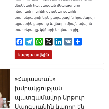
մեքենայի հաշվառման վկայագրերը
հնարավոր կլինի ստանալ թվային
տարբերակով։ Եթե քաղաքացին հրաժարվի
պլաստիկ քարտից և ընտրի միայն թվային
տարբերակը, կվճարի կրկնակի քիչ․
F
T
W
X
Li
V
S
ac
el
h
n
K
h
e
e
at
k
ar
Կարդա ավելին
b
gr
s
e
e
o
a
A
dI
«Հայաստան»
o
m
p
n
k
p
խմբակցության
պատգամավոր Արթուր
Սարգսյանին կարող են