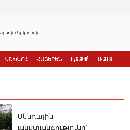
րեգին Երկրորդի նկատմամբ սահմանափակման վերացման 
ԱՇԽԱՐՀ
ՀԱՅԵՐԵՆ
РУССКИЙ
ENGLISH
Սննդային
անվտանգությունը՝