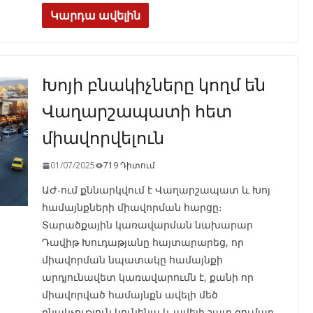
e
e
at
k
ar
Կարդա ավելին
b
gr
s
e
e
o
a
A
dI
Խոյի բնակիչները կողմ են
o
m
p
n
k
p
Վաղարշապատի հետ
միավորվելուն
01/07/2025
719 Դիտում
ԱԺ-ում քննարկվում է Վաղարշապատ և Խոյ
համայնքների միավորման հարցը։
Տարածքային կառավարման նախարար
Դավիթ Խուդաթյանը հայտարարեց, որ
միավորման նպատակը համայնքի
արդյունավետ կառավարումն է, քանի որ
միավորված համայնքն ավելի մեծ
բնակչություն կունենա և ավելի շատ գումար