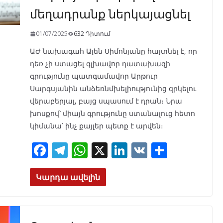
մեղադրանք ներկայացնել
01/07/2025
632 Դիտում
ԱԺ նախագահ Ալեն Սիմոնյանը հայտնել է, որ
դեռ չի ստացել գլխավոր դատախազի
գրությունը պատգամավոր Արթուր
Սարգսյանին անձեռնմխելիությունից զրկելու
վերաբերյալ, բայց սպասում է դրան։ Նրա
խոսքով՝ միայն գրությունը ստանալուց հետո
կիմանա՝ ինչ քայլեր պետք է արվեն։
F
T
W
X
Li
V
S
ac
el
h
n
K
h
e
e
at
k
ar
Կարդա ավելին
b
gr
s
e
e
o
a
A
dI