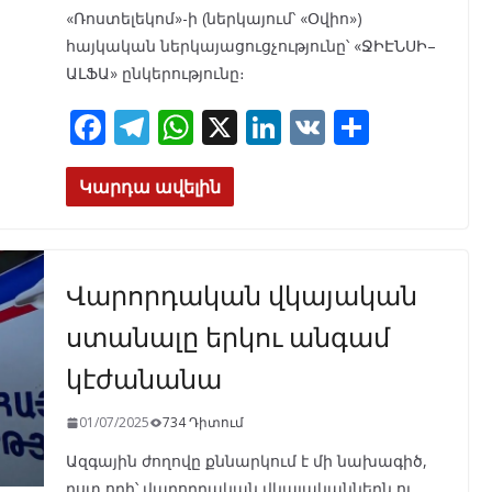
«Ռոստելեկոմ»-ի (ներկայում՝ «Օվիո»)
հայկական ներկայացուցչությունը՝ «ՋԻԷՆՍԻ–
ԱԼՖԱ» ընկերությունը։
F
T
W
X
Li
V
S
ac
el
h
n
K
h
e
e
at
k
ar
Կարդա ավելին
b
gr
s
e
e
o
a
A
dI
Վարորդական վկայական
o
m
p
n
k
p
ստանալը երկու անգամ
կէժանանա
01/07/2025
734 Դիտում
Ազգային ժողովը քննարկում է մի նախագիծ,
ըստ որի՝ վարորդական վկայականներն ու