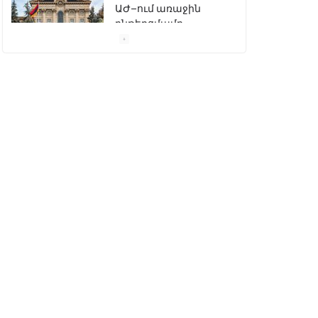
օրենսգրքի»
փոփոխության
նախագիծը
07/04/2026
Դատախազությունը
կբողոքարկի
Գարեգին Երկրորդի
նկատմամբ
սահմանափակման
վերացման որոշումը
13/04/2026
Նախկին
բարձրաստիճան
պաշտոնյաներ են
ձերբակալվել
08/04/2026