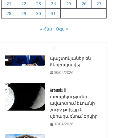
21
22
23
24
25
26
27
28
29
30
31
« Հնս
Օգս »
Artemis II
առաքելությունը
ավարտում է Լուսնի
շուրջ թռիչքը և
վերադառնում Երկիր
07/04/2026
ԱԺ–ում առաջին
ընթերցմամբ
ընդունվեց
«Ընտրական