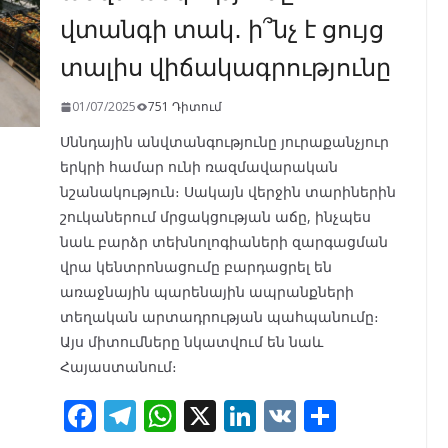
վտանգի տակ․ ի՞նչ է ցույց
տալիս վիճակագրությունը
01/07/2025
751 Դիտում
Սննդային անվտանգությունը յուրաքանչյուր
երկրի համար ունի ռազմավարական
նշանակություն։ Սակայն վերջին տարիներին
շուկաներում մրցակցության աճը, ինչպես
նաև բարձր տեխնոլոգիաների զարգացման
վրա կենտրոնացումը բարդացրել են
առաջնային պարենային ապրանքների
տեղական արտադրության պահպանումը։
Այս միտումները նկատվում են նաև
Հայաստանում։
F
T
W
X
Li
V
S
ac
el
h
n
K
h