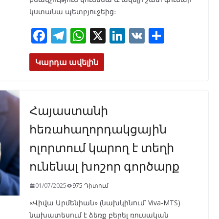
կստանա պետբյուջեից։
F
T
W
X
Li
V
S
ac
el
h
n
K
h
e
e
at
k
ar
Կարդա ավելին
b
gr
s
e
e
o
a
A
dI
Հայաստանի
o
m
p
n
k
p
հեռահաղորդակցային
ոլորտում կարող է տեղի
ունենալ խոշոր գործարք
01/07/2025
975 Դիտում
«Վիվա Արմենիան» (նախկինում՝ Viva-MTS)
նախատեսում է ձեռք բերել ռուսական