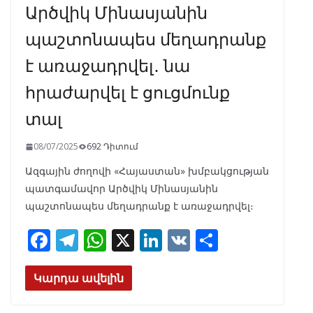
Արծվիկ Մինասյանին
պաշտոնապես մեղադրանք
է առաջադրվել․ նա
հրաժարվել է ցուցմունք
տալ
08/07/2025
692 Դիտում
Ազգային ժողովի «Հայաստան» խմբակցության
պատգամավոր Արծվիկ Մինասյանին
պաշտոնապես մեղադրանք է առաջադրվել։
F
T
W
X
Li
V
S
ac
el
h
n
K
h
e
e
at
k
ar
Կարդա ավելին
b
gr
s
e
e