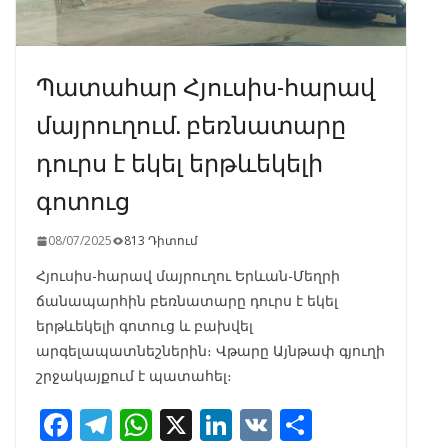
Պատահար Հյուսիս-հարավ
մայրուղում. բեռնատարը
դուրս է եկել երթևեկելի
գոտուց
08/07/2025
813 Դիտում
Հյուսիս-հարավ մայրուղու Երևան-Մեղրի
ճանապարհին բեռնատարը դուրս է եկել
երթևեկելի գոտուց և բախվել
արգելապատնեշներին։ Վթարը Այնթափ գյուղի
շրջակայքում է պատահել։
F
T
W
X
Li
V
S