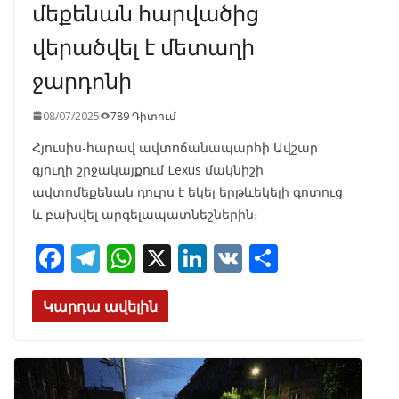
մեքենան հարվածից
վերածվել է մետաղի
ջարդոնի
08/07/2025
789 Դիտում
Հյուսիս-հարավ ավտոճանապարհի Ավշար
գյուղի շրջակայքում Lexus մակնիշի
ավտոմեքենան դուրս է եկել երթևեկելի գոտուց
և բախվել արգելապատնեշներին։
F
T
W
X
Li
V
S
ac
el
h
n
K
h
e
e
at
k
ar
Կարդա ավելին
b
gr
s
e
e
o
a
A
dI