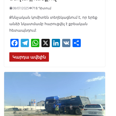
08/07/2025
718 Դիտում
Քննչական կոմիտեն տեղեկացնում է, որ երեք
անձի նկատմամբ հարուցվել է քրեական
հետապնդում:
F
T
W
X
Li
V
S
ac
el
h
n
K
h
e
e
at
k
ar
Կարդա ավելին
b
gr
s
e
e
o
a
A
dI
o
m
p
n
k
p