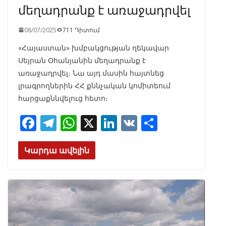
մեղադրանք է առաջադրվել
08/07/2025
711 Դիտում
«Հայաստան» խմբակցության ղեկավար
Սեյրան Օհանյանին մեղադրանք է
առաջադրվել։ Նա այդ մասին հայտնեց
լրագրողներին ՀՀ քննչական կոմիտեում
հարցաքննվելուց հետո։
F
T
W
X
Li
V
S
ac
el
h
n
K
h
e
e
at
k
ar
Կարդա ավելին
b
gr
s
e
e
o
a
A
dI
o
m
p
n
k
p