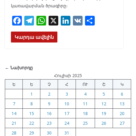
կառավարման ծրագիրը։
F
T
W
X
Li
V
S
ac
el
h
n
K
h
e
e
at
k
ar
Կարդա ավելին
b
gr
s
e
e
o
a
A
dI
o
m
p
n
← Նախորդը
k
p
Հուլիսի 2025
Ե
Ե
Չ
Հ
ՈՒ
Շ
Կ
1
2
3
4
5
6
7
8
9
10
11
12
13
14
15
16
17
18
19
20
21
22
23
24
25
26
27
28
29
30
31