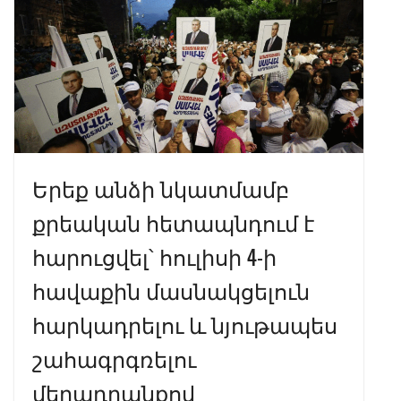
o
m
p
n
k
p
Երեք անձի նկատմամբ
քրեական հետապնդում է
հարուցվել՝ հուլիսի 4-ի
հավաքին մասնակցելուն
հարկադրելու և նյութապես
շահագրգռելու
մեղադրանքով