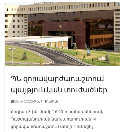
o
a
A
dI
o
m
p
n
k
p
ՊՆ զորավարժադաշտում
պայթյուն.կան տուժածներ
08/07/2025
651 Դիտում
Հուլիսի 8-ին՝ ժամը 16:00-ի սահմաններում,
Պաշտպանության նախարարության N
զորավարժադաշտում տեղի է ունեցել