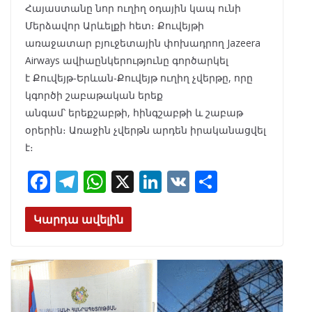
Հայաստանը նոր ուղիղ օդային կապ ունի
Մերձավոր Արևելքի հետ։ Քուվեյթի
առաջատար բյուջետային փոխադրող Jazeera
Airways ավիաընկերությունը գործարկել
է Քուվեյթ-Երևան-Քուվեյթ ուղիղ չվերթը, որը
կգործի շաբաթական երեք
անգամ՝ երեքշաբթի, հինգշաբթի և շաբաթ
օրերին։ Առաջին չվերթն արդեն իրականացվել
է։
F
T
W
X
Li
V
S
ac
el
h
n
K
h
e
e
at
k
ar
Կարդա ավելին
b
gr
s
e
e
o
a
A
dI
o
m
p
n