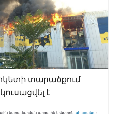
արկետի տարածքում
կուսացվել է
ամային կառավարման ազգային կենտրոն
ահազանգ
է