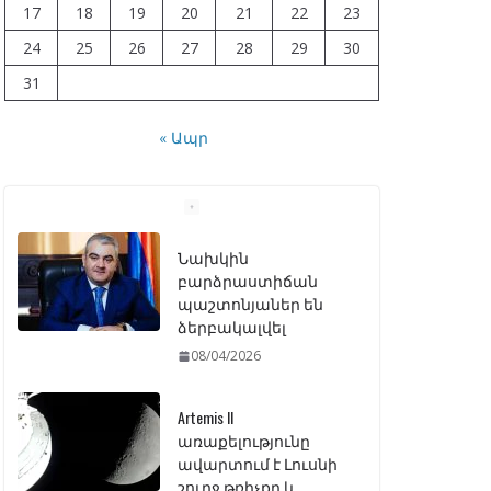
17
18
19
20
21
22
23
24
25
26
27
28
29
30
31
« Ապր
Նախկին
բարձրաստիճան
պաշտոնյաներ են
ձերբակալվել
08/04/2026
Artemis II
առաքելությունը
ավարտում է Լուսնի
շուրջ թռիչքը և
վերադառնում Երկիր
07/04/2026