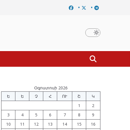
մը
Նախկին բարձրաստիճան պաշտոնյաներ են ձերբակալ
Օգոստոսի 2026
Ե
Ե
Չ
Հ
ՈՒ
Շ
Կ
1
2
3
4
5
6
7
8
9
10
11
12
13
14
15
16