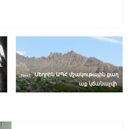
և
բ
Մեղրին ԱՊՀ մշակութային քաղ
Next
լ
→
աք կճանաչվի