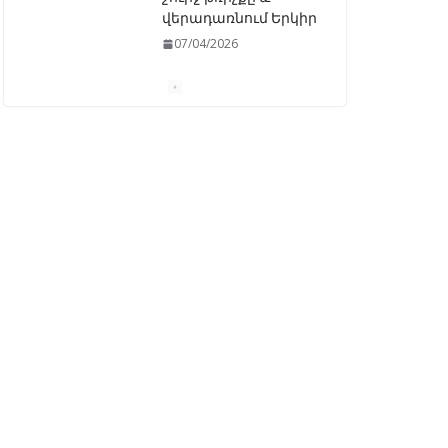
ԱԺ–ում առաջին
ընթերցմամբ
ընդունվեց
«Ընտրական
օրենսգրքի»
փոփոխության
նախագիծը
07/04/2026
Դատախազությունը
կբողոքարկի
Գարեգին Երկրորդի
նկատմամբ
սահմանափակման
վերացման որոշումը
13/04/2026