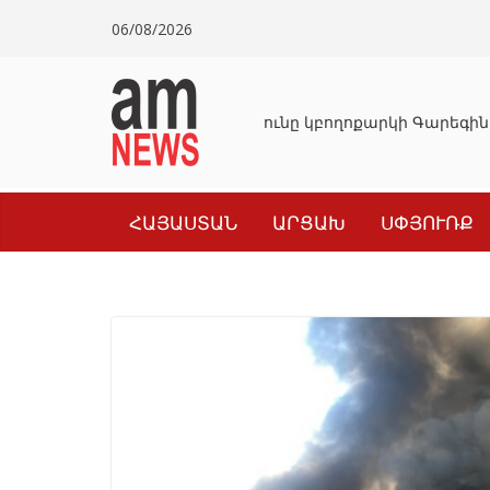
Skip
06/08/2026
to
content
Դատախազությունը կբողոքարկի Գարեգին 
ՀԱՅԱՍՏԱՆ
ԱՐՑԱԽ
ՍՓՅՈՒՌՔ