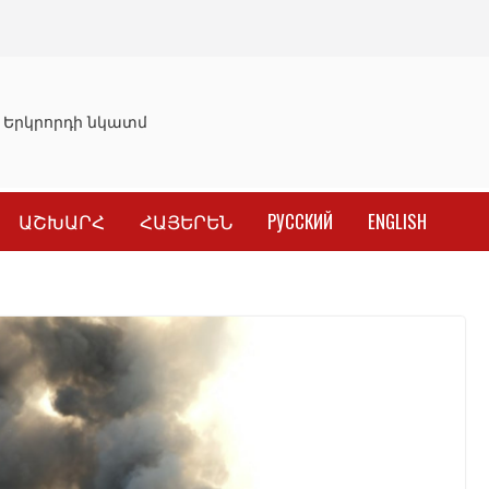
Երկրորդի նկատմամբ սահմանափակման վերացման որոշու
ԱՇԽԱՐՀ
ՀԱՅԵՐԵՆ
РУССКИЙ
ENGLISH