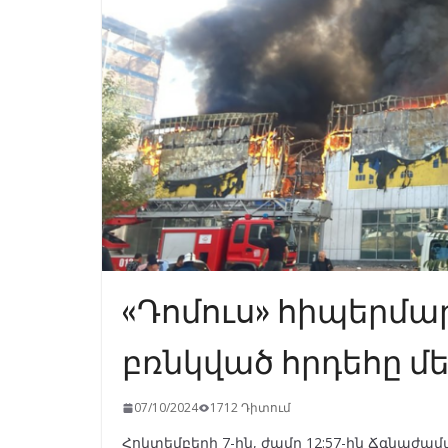
«Դոմուս» հիպերմ
բռնկված հրդեհը մե
07/10/2024
1712 Դիտում
Հոկտեմբերի 7-ին, ժամը 12:57-ին Ճգնաժ