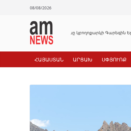
Skip
08/08/2026
to
content
Դատախազությունը կբողոքարկի Գարեգին Եր
ՀԱՅԱՍՏԱՆ
ԱՐՑԱԽ
ՍՓՅՈՒՌՔ