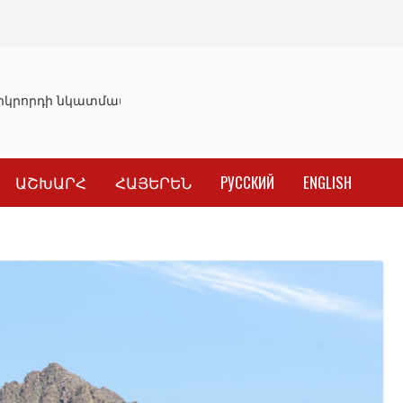
կրորդի նկատմամբ սահմանափակման վերացման որոշումը
ԱՇԽԱՐՀ
ՀԱՅԵՐԵՆ
РУССКИЙ
ENGLISH