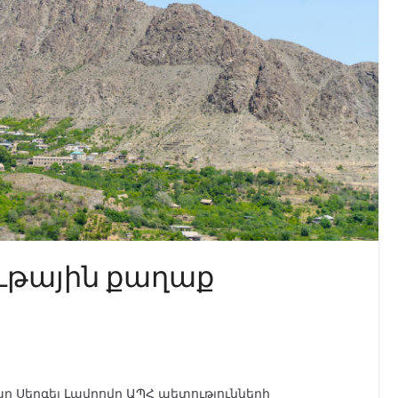
ւթային քաղաք
Սերգեյ Լավրովը ԱՊՀ պետությունների