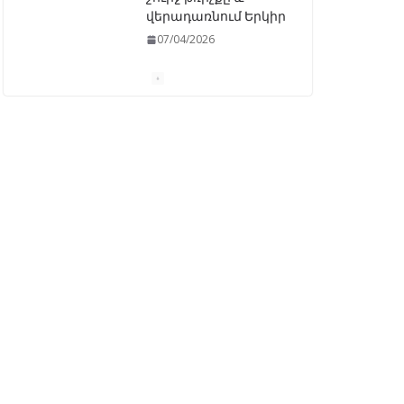
վերադառնում Երկիր
07/04/2026
ԱԺ–ում առաջին
ընթերցմամբ
ընդունվեց
«Ընտրական
օրենսգրքի»
փոփոխության
նախագիծը
07/04/2026
Դատախազությունը
կբողոքարկի
Գարեգին Երկրորդի
նկատմամբ
սահմանափակման
վերացման որոշումը
13/04/2026