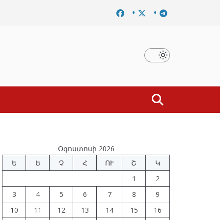
Նախկին բարձրաստիճան պաշտոնյաներ են ձերբակալվե
Օգոստոսի 2026
Ե
Ե
Չ
Հ
ՈՒ
Շ
Կ
1
2
3
4
5
6
7
8
9
10
11
12
13
14
15
16