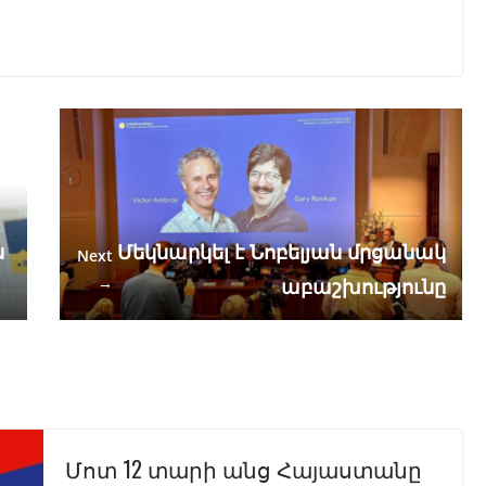
ր
ս
Մեկնարկել է Նոբելյան մրցանակ
Next
→
աբաշխությունը
Մոտ 12 տարի անց Հայաստանը