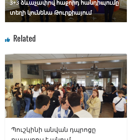
3+3 ձևաչափով հաջորդ հանդիպումը
տեղի կունենա Թուրքիայում
Related
Պուշկինի անվան դպրոցը
դասադուլ է անում