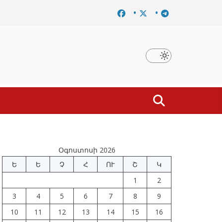
ումը
Նախկին բարձրաստիճան պաշտոնյաներ են ձերբակ
Օգոստոսի 2026
Ե
Ե
Չ
Հ
ՈՒ
Շ
Կ
1
2
3
4
5
6
7
8
9
10
11
12
13
14
15
16