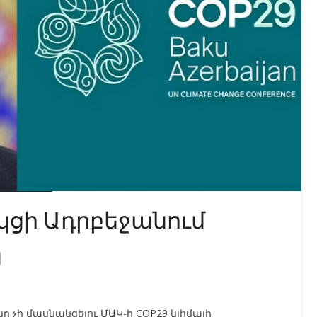
կցի Ադրբեջանում
ն
չի մասնակցելու ՄԱԿ-ի COP29 կլիմայի