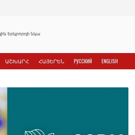
ն Երկրորդի նկատմամբ սահմանափակման վերացման որոշ
ԱՇԽԱՐՀ
ՀԱՅԵՐԵՆ
РУССКИЙ
ENGLISH