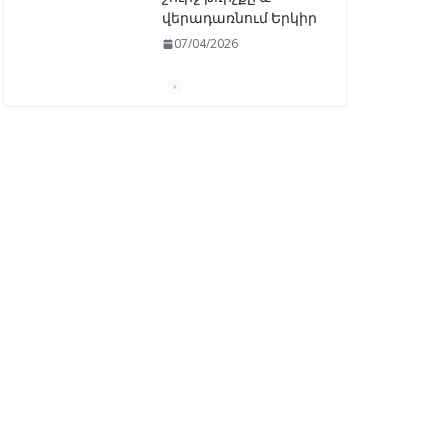
վերադառնում Երկիր
07/04/2026
ԱԺ–ում առաջին
ընթերցմամբ
ընդունվեց
«Ընտրական
օրենսգրքի»
փոփոխության
նախագիծը
07/04/2026
Դատախազությունը
կբողոքարկի
Գարեգին Երկրորդի
նկատմամբ
սահմանափակման
վերացման որոշումը
13/04/2026