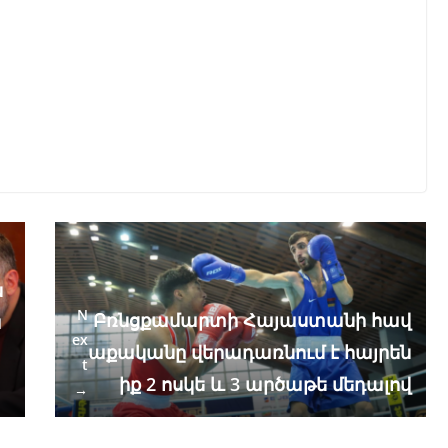
ն
N
Բռնցքամարտի Հայաստանի հավ
ա
ex
աքականը վերադառնում է հայրեն
t
իք 2 ոսկե և 3 արծաթե մեդալով
→