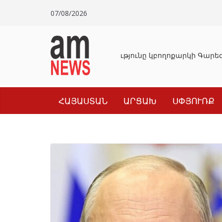
Skip
07/08/2026
to
content
Դատախազությունը կբողոքարկի Գարեգի
ՀԱՅԱՍՏԱՆ
ԱՐՑԱԽ
ՍՓՅՈՒՌՔ