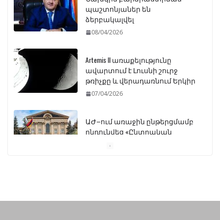
պաշտոնյաներ են
ձերբակալվել
08/04/2026
Artemis II առաքելությունը
ավարտում է Լուսնի շուրջ
թռիչքը և վերադառնում Երկիր
07/04/2026
ԱԺ–ում առաջին ընթերցմամբ
ընդունվեց «Ընտրական
օրենսգրքի» փոփոխության
նախագիծը
07/04/2026
Դատախազությունը
կբողոքարկի Գարեգին
Երկրորդի նկատմամբ