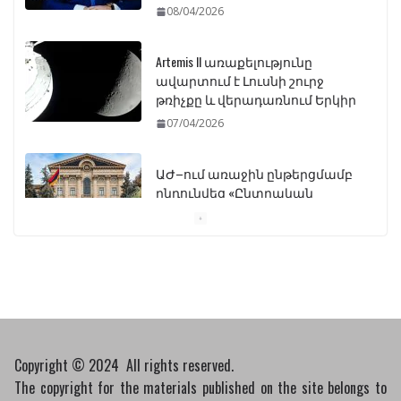
08/04/2026
Artemis II առաքելությունը
ավարտում է Լուսնի շուրջ
թռիչքը և վերադառնում Երկիր
07/04/2026
ԱԺ–ում առաջին ընթերցմամբ
ընդունվեց «Ընտրական
օրենսգրքի» փոփոխության
նախագիծը
07/04/2026
Դատախազությունը
կբողոքարկի Գարեգին
Երկրորդի նկատմամբ
սահմանափակման
Copyright © 2024 All rights reserved.
վերացման որոշումը
The copyright for the materials published on the site belongs to