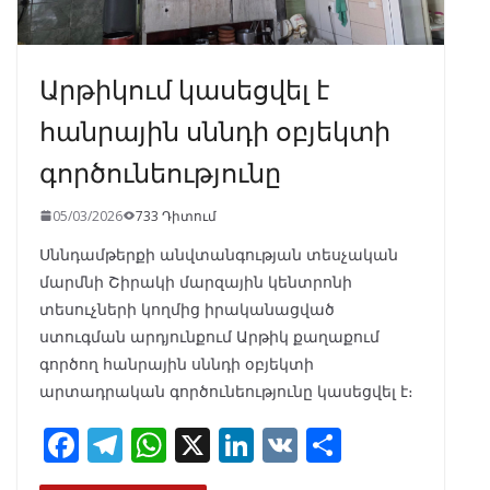
Արթիկում կասեցվել է
հանրային սննդի օբյեկտի
գործունեությունը
05/03/2026
733 Դիտում
Սննդամթերքի անվտանգության տեսչական
մարմնի Շիրակի մարզային կենտրոնի
տեսուչների կողմից իրականացված
ստուգման արդյունքում Արթիկ քաղաքում
գործող հանրային սննդի օբյեկտի
արտադրական գործունեությունը կասեցվել է։
F
T
W
X
Li
V
S
ac
el
h
n
K
h