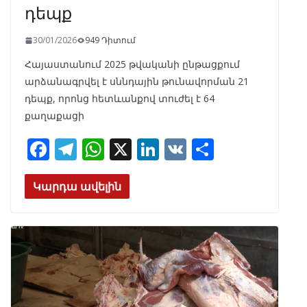
դեպք
30/01/2026
949 Դիտում
Հայաստանում 2025 թվականի ընթացքում
արձանագրվել է սննդային թունավորման 21
դեպք, որոնց հետևանքով տուժել է 64
քաղաքացի
F
T
W
X
Li
V
S
ac
el
h
n
K
h
e
e
at
k
ar
Կարդա ավելին
b
gr
s
e
e
o
a
A
dI
o
m
p
n
k
p