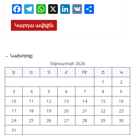
F
T
W
X
Li
V
S
ac
el
h
n
K
h
e
e
at
k
ar
Կարդա ավելին
b
gr
s
e
e
o
a
A
dI
o
m
p
n
← Նախորդը
k
p
Օգոստոսի 2026
Ե
Ե
Չ
Հ
ՈՒ
Շ
Կ
1
2
3
4
5
6
7
8
9
10
11
12
13
14
15
16
17
18
19
20
21
22
23
24
25
26
27
28
29
30
31