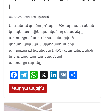
է
23/02/2026
726 Դիտում
Երևանում գործող «Բաբիկ-90» արտադրական
կոոպերատիվին պատկանող մսամթերքի
արտադրամասում իրականացված
վերահսկողական միջոցառումների
արդյունքում կասեցվել է «DG» ապրանքանիշի
երկու արտադրատեսակների
արտադրությունը։
F
T
W
X
Li
V
S
ac
el
h
n
K
h
e
e
at
k
ar
Կարդա ավելին
b
gr
s
e
e
o
a
A
dI