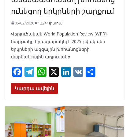
ունեցող երկրների շարքում
05/02/2026
1224 Դիտում
Վերլուծական World Population Review (WPR)
հարթակը հրապարակել է 2025 թվականի
երկրների ազգային խոհանոցների
վարկանշային աղյուսակը
F
T
W
X
Li
V
S
ac
el
h
n
K
h
e
e
at
k
ar
Կարդա ավելին
b
gr
s
e
e
o
a
A
dI
o
m
p
n
k
p