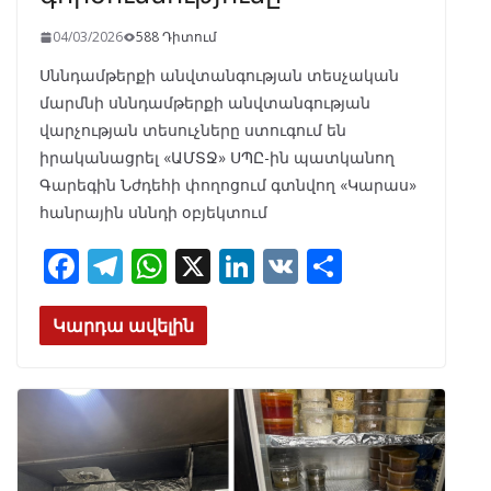
04/03/2026
588 Դիտում
Սննդամթերքի անվտանգության տեսչական
մարմնի սննդամթերքի անվտանգության
վարչության տեսուչները ստուգում են
իրականացրել «ԱՄՏՋ» ՍՊԸ-ին պատկանող
Գարեգին Նժդեհի փողոցում գտնվող «Կարաս»
հանրային սննդի օբյեկտում
F
T
W
X
Li
V
S
ac
el
h
n
K
h
e
e
at
k
ar
Կարդա ավելին
b
gr
s
e
e
o
a
A
dI
o
m
p
n
k
p