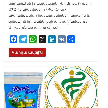
ստուգում են իրականացրել «Սի Ար Էֆ Ռիթեյլ»
ՍՊԸ-ին պատկանող «Քարֆուր»
ապրանքանիշի հացաբուլկեղենի, ալրային և
կրեմային հրուշակեղենի արտադրամասում՝
Արշակունյաց պողոտայում։
F
T
W
X
Li
V
S
ac
el
h
n
K
h
e
e
at
k
ar
Կարդա ավելին
b
gr
s
e
e
o
a
A
dI
o
m
p
n
k
p