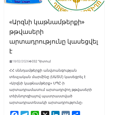
«Արզնի կաթնամթերքի»
թթվասերի
արտադրությունը կասեցվել
է
18/02/2026
332 Դիտում
ՀՀ սննդամթերքի անվտանգության
տեսչական մարմինը (ՍԱՏՄ) կասեցրել է
«Արզնի կաթնամթերք» ՍՊԸ-ի
արտադրամասում արտադրվող թթվասերի
տեխնոլոգիայով պատրաստված
արտադրատեսակի արտադրությունը։
F
T
W
X
Li
V
S