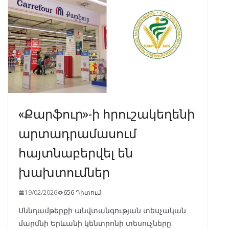
o
m
p
n
k
p
«Քարֆուր»-ի հրուշակեղենի
արտադրամասում
հայտնաբերվել են
խախտումներ
19/02/2026
656 Դիտում
Սննդամթերքի անվտանգության տեսչական
մարմնի Երևանի կենտրոնի տեսուչները