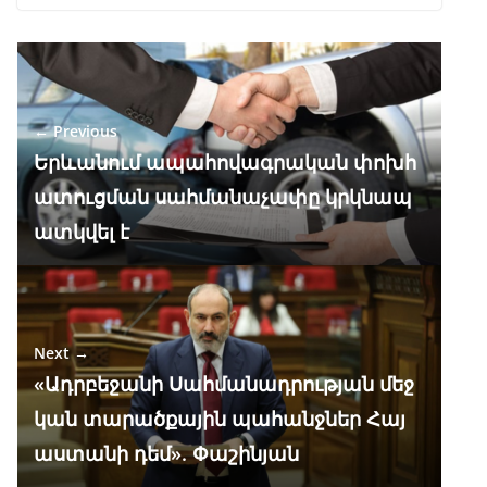
ac
el
h
n
K
h
e
e
at
k
ar
b
gr
s
e
e
o
a
A
dI
← Previous
o
m
p
n
Երևանում ապահովագրական փոխհ
k
p
ատուցման սահմանաչափը կրկնապ
ատկվել է
Next →
«Ադրբեջանի Սահմանադրության մեջ
կան տարածքային պահանջներ Հայ
աստանի դեմ». Փաշինյան