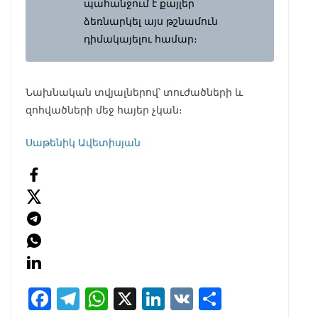
պահանջում է քայլեր
ձեռնարկել այս թշնամուն
դիմակայելու համար։
Նախնական տվյալներով՝ տուժածների և
զոհվածների մեջ հայեր չկան։
Սաթենիկ Ավետիսյան
F
T
W
X
Li
V
S