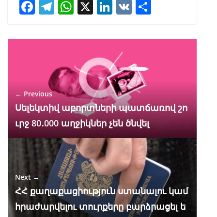
F
T
W
X
Li
V
S
ac
el
h
n
K
h
e
e
at
k
ar
b
gr
s
e
e
o
a
A
dI
o
m
p
n
← Previous
k
p
Սելեկտիվ աբորտների պատճառով շո
ւրջ 80․000 աղջիկներ չեն ծնվել
Next →
ՀՀ քաղաքացիություն ստանալու կամ
հրաժարվելու տուրքերը բարձրացել ե