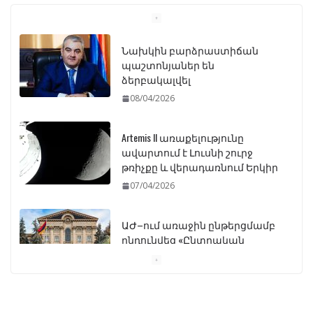
Նախկին բարձրաստիճան
պաշտոնյաներ են
ձերբակալվել
08/04/2026
Artemis II առաքելությունը
ավարտում է Լուսնի շուրջ
թռիչքը և վերադառնում Երկիր
07/04/2026
ԱԺ–ում առաջին ընթերցմամբ
ընդունվեց «Ընտրական
օրենսգրքի» փոփոխության
նախագիծը
07/04/2026